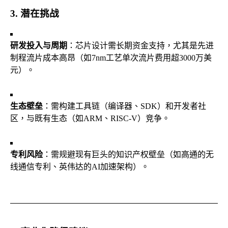
3. 潜在挑战
研发投入与周期
：芯片设计需长期资金支持，尤其是先进
制程流片成本高昂（如7nm工艺单次流片费用超3000万美
元）。
生态壁垒
：需构建工具链（编译器、SDK）和开发者社
区，与既有生态（如ARM、RISC-V）竞争。
专利风险
：需规避现有巨头的知识产权壁垒（如高通的无
线通信专利、英伟达的AI加速架构）。